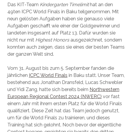
Das KIT-Team
Kindergarten Timelimit
hat an den
49ten ICPC World Finals in Baku teilgenommen. Mit
neun gelösten Aufgaben haben sie genauso viele
Aufgaben geschafft wie einer der Goldgewinner und
landeten insgesamt auf Platz 13. Dafür wurden sie
nicht nur mit
Highest Honors
ausgezeichnet, sondern
konnten auch zeigen, dass sie eines der besten Teams
der ganzen Welt sind.
Vom 31. August bis zum 5. September fanden die
jährlichen
ICPC World Finals
in Baku statt. Unser Team,
bestehend aus Jonathan Dransfeld, Lucas Schwebler
und Yidi Zang, hatte sich bereits beim
Northwestern
European Regional Contest 2024 (NWERC)
vor fast
einem Jahr mit ihrem ersten Platz für die World Finals
qualifiziert. Diese Zeit hat das Team jedoch genutzt,
um für die World Finals zu trainieren, und dieses
Training hat sich gelohnt. Noch bevor der eigentliche
Contest begann, erreichten sie bereits den dritten